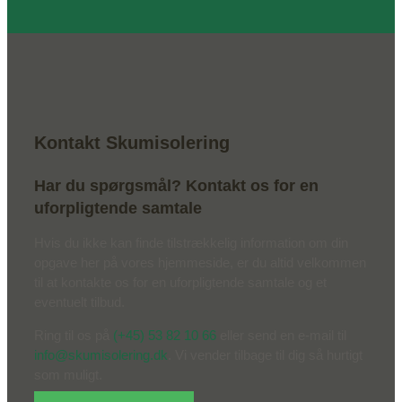
Kontakt Skumisolering
Har du spørgsmål? Kontakt os for en
uforpligtende samtale
Hvis du ikke kan finde tilstrækkelig information om din
opgave her på vores hjemmeside, er du altid velkommen
til at kontakte os for en uforpligtende samtale og et
eventuelt tilbud.
Ring til os på
(+45) 53 82 10 66
eller send en e-mail til
info@skumisolering.dk
. Vi vender tilbage til dig så hurtigt
som muligt.