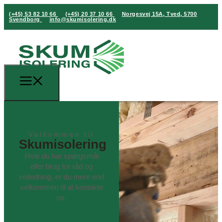
(+45) 53 82 10 66
(+45) 20 37 10 66
Norgesvej 15A, Tved, 5700
Svendborg
info@skumisolering.dk
Velkommen til
Skumisolering
Hvis du har spørgsmål
eller brug for råd og
vejledning, er du mere end
velkommen til at kontakte
os.