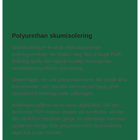
Polyurethan skumisolering
Skumisolering er en af de mest avancerede
isoleringsmetoder, der findes i dag. Ved at bruge PUR-
isolering opnås den højeste kvalitet, fremragende
vandtæthed og effektiv lydisolering.
Nøglen ligger i en unik polyuretanmasse, der består af to
komponenter, som blandes sammen ved hjælp af en
specialiseret teknologi under påføringen.
Isoleringen udføres via en spray-applikation. Når den
isolerende PUR-masse sprøjtes på overfladen, udvider
den sig til flere hundrede gange sin oprindelige størrelse
og hærder hurtigt. Hele processen med skumisolering
tager kun et par minutter.